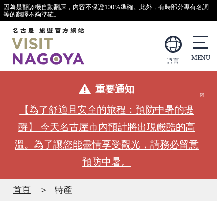
因為是翻譯機自動翻譯，內容不保證100％準確。此外，有時部分專有名詞
等的翻譯不夠準確。
語言
重要通知
【為了舒適且安全的旅程：預防中暑的提
醒】 今天名古屋市內預計將出現嚴酷的高
溫。為了讓您能盡情享受觀光，請務必留意
預防中暑。
首頁
特產