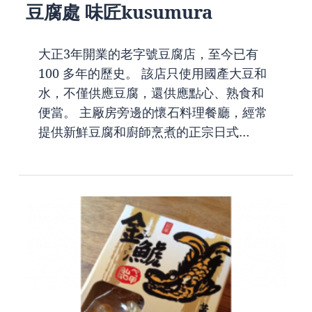
豆腐處 味匠kusumura
大正3年開業的老字號豆腐店，至今已有
100 多年的歷史。 該店只使用國產大豆和
水，不僅供應豆腐，還供應點心、熟食和
便當。 主厰房旁邊的懷石料理餐廳，經常
提供新鮮豆腐和廚師烹煮的正宗日式…