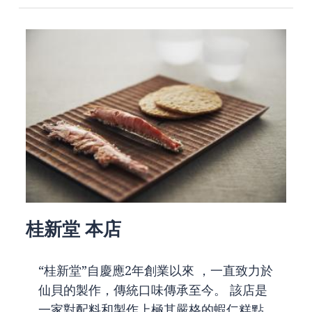
桂新堂 本店
“桂新堂”自慶應2年創業以來 ，一直致力於
仙貝的製作，傳統口味傳承至今。 該店是
一家對配料和製作上極其嚴格的蝦仁糕點