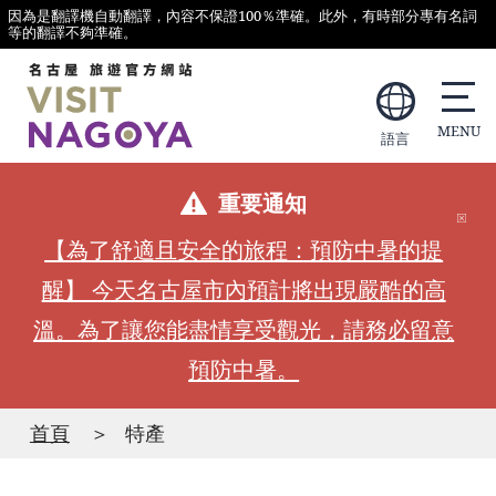
因為是翻譯機自動翻譯，內容不保證100％準確。此外，有時部分專有名詞
等的翻譯不夠準確。
語言
重要通知
【為了舒適且安全的旅程：預防中暑的提
醒】 今天名古屋市內預計將出現嚴酷的高
溫。為了讓您能盡情享受觀光，請務必留意
預防中暑。
首頁
特產