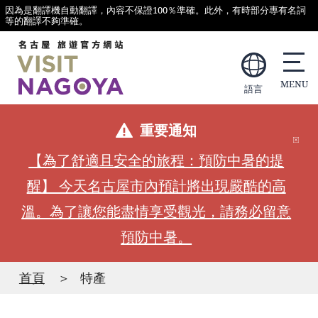
因為是翻譯機自動翻譯，內容不保證100％準確。此外，有時部分專有名詞
等的翻譯不夠準確。
語言
重要通知
【為了舒適且安全的旅程：預防中暑的提
醒】 今天名古屋市內預計將出現嚴酷的高
溫。為了讓您能盡情享受觀光，請務必留意
預防中暑。
首頁
特產