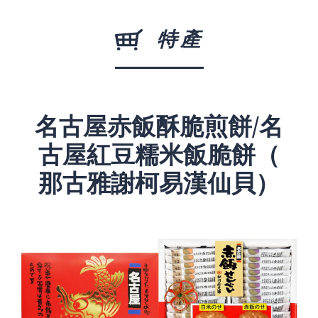
特產
名古屋赤飯酥脆煎餅/名
古屋紅豆糯米飯脆餅（
那古雅謝柯易漢仙貝）