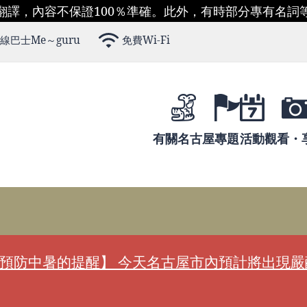
翻譯，內容不保證100％準確。此外，有時部分專有名詞
線巴士Me～guru
免費Wi-Fi
有關名古屋
專題
活動
觀看・
預防中暑的提醒】 今天名古屋市內預計將出現