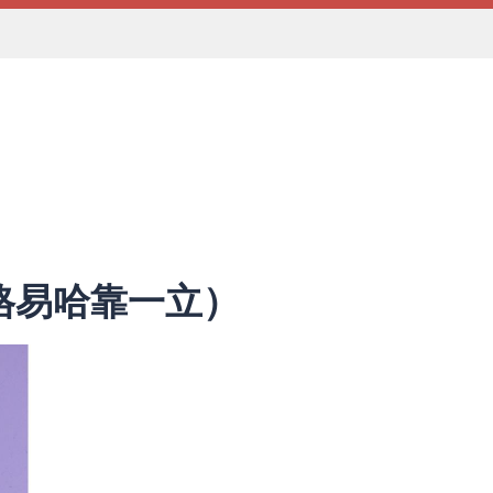
格易哈靠一立）