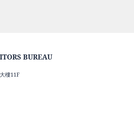
ITORS BUREAU
大樓11F