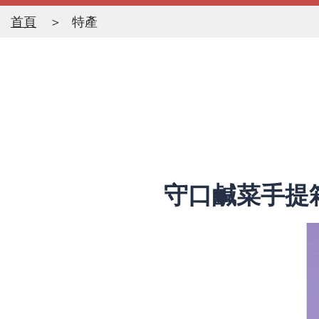
首頁
特產
守口鹹菜手提