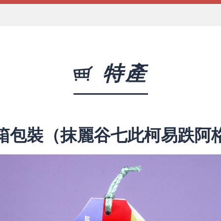
特產
箱包裝（抹麗谷七此柯易跌阿