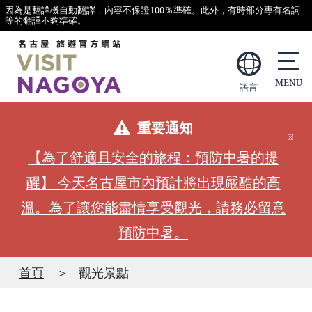
因為是翻譯機自動翻譯，內容不保證100％準確。此外，有時部分專有名詞
等的翻譯不夠準確。
語言
重要通知
【為了舒適且安全的旅程：預防中暑的提
醒】 今天名古屋市內預計將出現嚴酷的高
溫。為了讓您能盡情享受觀光，請務必留意
預防中暑。
首頁
觀光景點