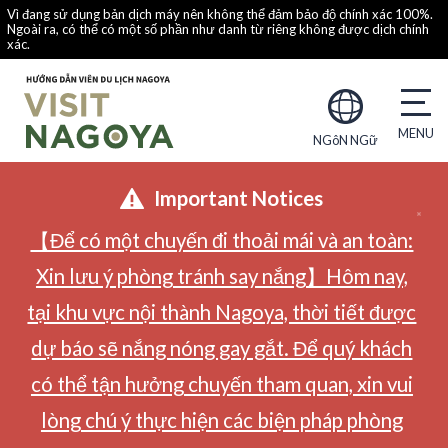
Vì đang sử dụng bản dịch máy nên không thể đảm bảo độ chính xác 100%.
Ngoài ra, có thể có một số phần như danh từ riêng không được dịch chính
xác.
NGôN NGữ
Important Notices
【Để có một chuyến đi thoải mái và an toàn:
Xin lưu ý phòng tránh say nắng】Hôm nay,
tại khu vực nội thành Nagoya, thời tiết được
dự báo sẽ nắng nóng gay gắt. Để quý khách
có thể tận hưởng chuyến tham quan, xin vui
lòng chú ý thực hiện các biện pháp phòng