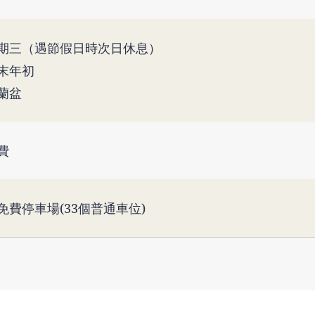
期三（遇節假日時次日休息）
末年初
蘭盆
費
免費停車場(33個普通車位)