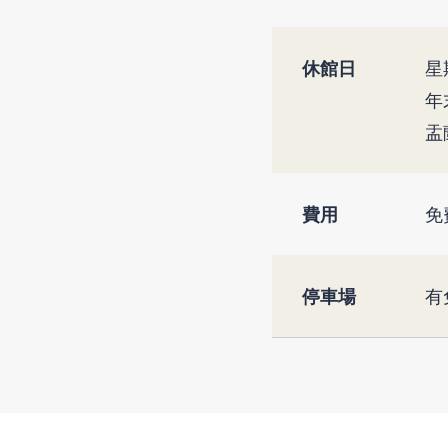
休館日
星
年
盂
費用
免
停車場
有