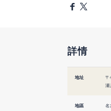
詳情
地址
〒4
瀬
地區
名