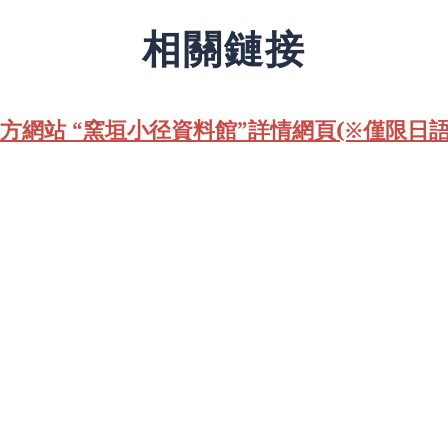
相關鏈接
方網站 “窯垣小径資料館”詳情網頁(※僅限日