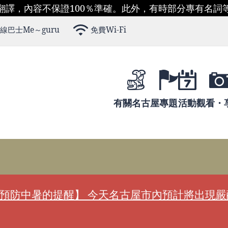
翻譯，內容不保證100％準確。此外，有時部分專有名詞
線巴士Me～guru
免費Wi-Fi
有關名古屋
專題
活動
觀看・
預防中暑的提醒】 今天名古屋市內預計將出現