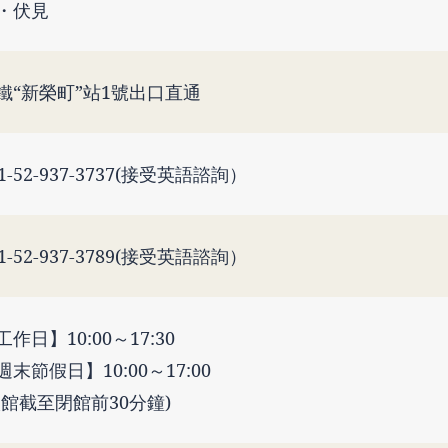
・伏見
鐵“新榮町”站1號出口直通
81-52-937-3737(接受英語諮詢）
81-52-937-3789(接受英語諮詢）
工作日】10:00～17:30
週末節假日】10:00～17:00
入館截至閉館前30分鐘)