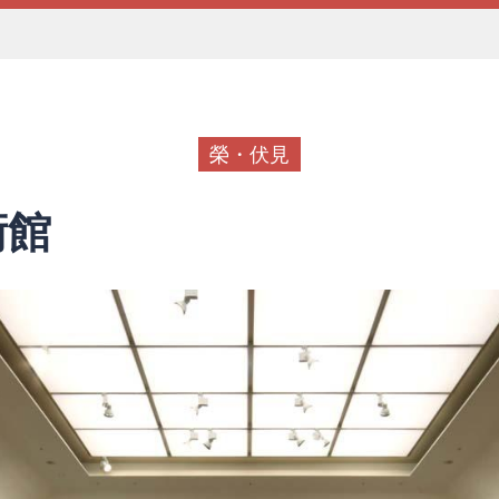
榮・伏見
術館