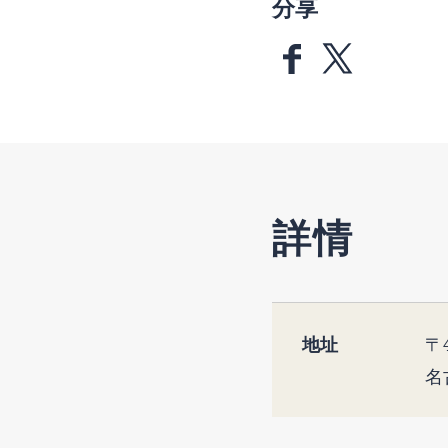
分享
詳情
地址
〒4
名