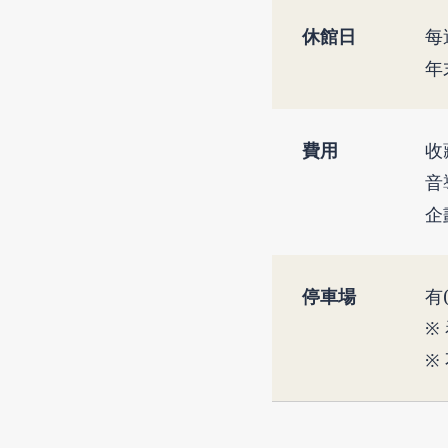
休館日
每
年
費用
收
音
企
停車場
有
※
※