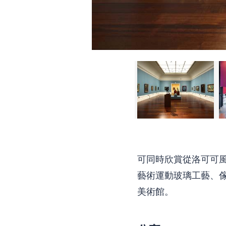
可同時欣賞從洛可可風格到
藝術運動玻璃工藝、傢
美術館。