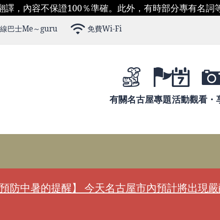
翻譯，內容不保證100％準確。此外，有時部分專有名詞
線巴士Me～guru
免費Wi-Fi
有關名古屋
專題
活動
觀看・
預防中暑的提醒】 今天名古屋市內預計將出現