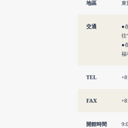
地區
東
交通
●
往
●
福
TEL
+8
FAX
+8
開館時間
9: