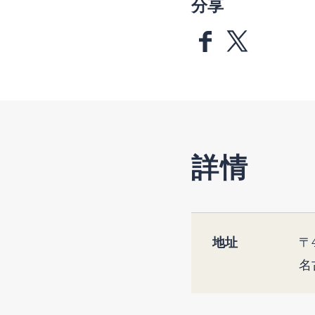
分享
詳情
地址
〒4
名