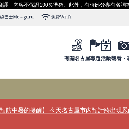
翻譯，內容不保證100％準確。此外，有時部分專有名詞
線巴士Me～guru
免費Wi-Fi
有關名古屋
專題
活動
觀看・
預防中暑的提醒】 今天名古屋市內預計將出現