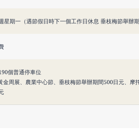
週星期一（遇節假日時下一個工作日休息 垂枝梅節舉辦
費
190個普通停車位
黃金周展、農業中心節、垂枝梅節舉辦期間500日元、摩托
元