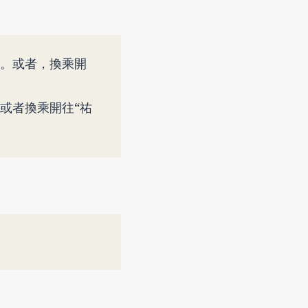
分。或者，換乘開
。或者換乘開往“祐