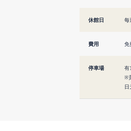
休館日
每
費用
免
停車場
有
※
日