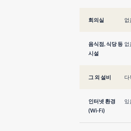
회의실
없
음식점, 식당 등
없
시설
그 외 설비
다
인터넷 환경
있
(Wi-Fi)