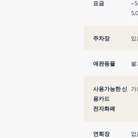
요금
~5
5,
주차장
있
애완동물
불
사용가능한 신
가
용카드
전자화폐
연회장
없