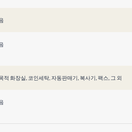
음
음
목적 화장실, 코인세탁, 자동판매기, 복사기, 팩스, 그 외
음