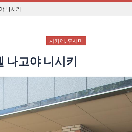
고야 니시키
사카에, 후시미
텔 나고야 니시키