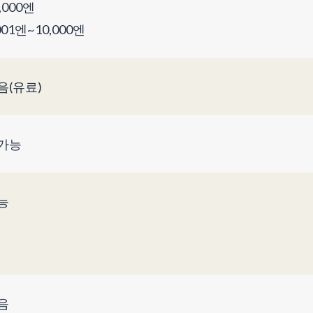
,000엔
001엔~10,000엔
음(유료)
가능
능
음