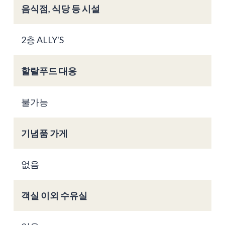
음식점, 식당 등 시설
2층 ALLY'S
할랄푸드 대응
불가능
기념품 가게
없음
객실 이외 수유실