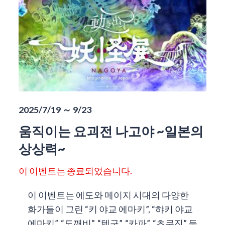
2025/7/19 ～ 9/23
움직이는 요괴전 나고야 ~일본의
상상력~
이 이벤트는 종료되었습니다.
이 이벤트는 에도와 메이지 시대의 다양한
화가들이 그린 “키 야교 에마키”, “햐키 야교
에마키”, “도깨비”, “텐구”, “카파”, “츠쿠진” 등