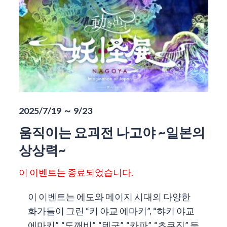
2025/7/19 ～ 9/23
움직이는 요괴전 나고야 ~일본의
상상력~
이 이벤트는 종료되었습니다.
이 이벤트는 에도와 메이지 시대의 다양한
화가들이 그린 “키 야교 에마키”, “햐키 야교
에마키”, “도깨비”, “텐구”, “카파”, “츠쿠진” 등