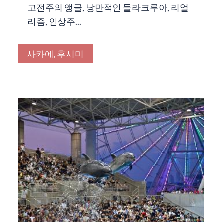
고전주의 앵글, 낭만적인 들라크루아, 리얼
리즘, 인상주...
사카에, 후시미