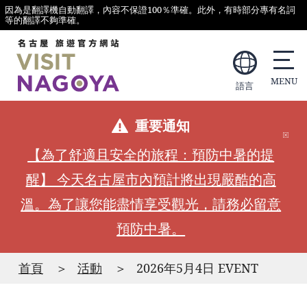
因為是翻譯機自動翻譯，內容不保證100％準確。此外，有時部分專有名詞
等的翻譯不夠準確。
語言
重要通知
【為了舒適且安全的旅程：預防中暑的提
醒】 今天名古屋市內預計將出現嚴酷的高
溫。為了讓您能盡情享受觀光，請務必留意
預防中暑。
首頁
活動
2026年5月4日 EVENT