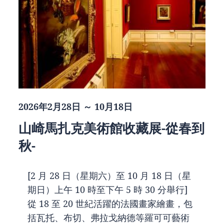
2026年2月28日 ～ 10月18日
山崎馬扎克美術館收藏展-從春到
秋-
[2 月 28 日（星期六）至 10 月 18 日（星
期日）上午 10 時至下午 5 時 30 分舉行]
從 18 至 20 世紀活躍的法國畫家繪畫，包
括瓦托、布切、弗拉戈納德等羅可可藝術