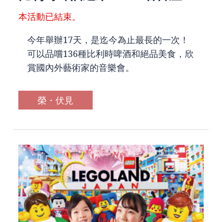
本活動已結束。
今年舉辦17天，是迄今為止最長的一次！
可以品嚐136種比利時啤酒和絕品美食，欣
賞國內外藝術家的音樂會。
榮・伏見