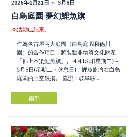
2026年4月21日 ～ 5月6日
白鳥庭園 夢幻鯉魚旗
本活動已結束。
作為名古屋兩大庭園（白鳥庭園和德川
園）的合作項目，將裝點非物質文化財產
「郡上本染鯉魚旗」。 4月15日(星期二)～
5月6日(星期二・休息日)，鯉魚旗將在白鳥
庭園的上空飄揚。 協辦：岐阜縣...
南部