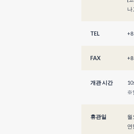
나
TEL
+8
FAX
+8
개관 시간
10
※
휴관일
월
연