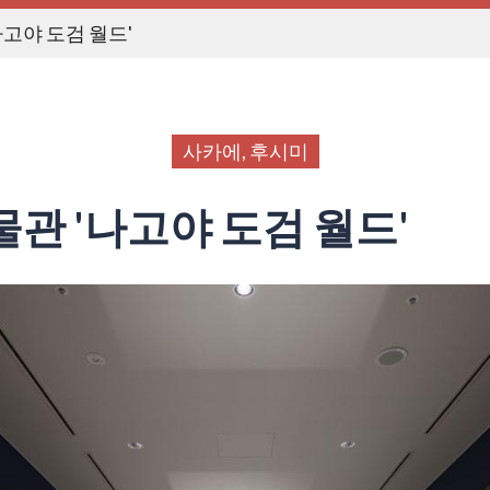
나고야 도검 월드'
사카에, 후시미
관 '나고야 도검 월드'