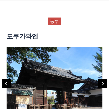
동부
도쿠가와엔