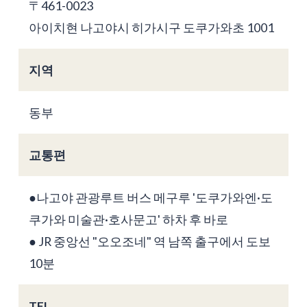
〒461-0023
아이치현 나고야시 히가시구 도쿠가와초 1001
지역
동부
교통편
●나고야 관광루트 버스 메구루 '도쿠가와엔·도
쿠가와 미술관·호사문고' 하차 후 바로
● JR 중앙선 "오오조네" 역 남쪽 출구에서 도보
10분
TEL