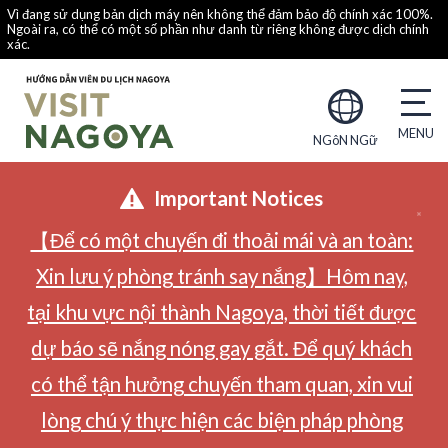
Vì đang sử dụng bản dịch máy nên không thể đảm bảo độ chính xác 100%.
Ngoài ra, có thể có một số phần như danh từ riêng không được dịch chính
xác.
NGôN NGữ
Important Notices
【Để có một chuyến đi thoải mái và an toàn:
Xin lưu ý phòng tránh say nắng】Hôm nay,
tại khu vực nội thành Nagoya, thời tiết được
dự báo sẽ nắng nóng gay gắt. Để quý khách
có thể tận hưởng chuyến tham quan, xin vui
lòng chú ý thực hiện các biện pháp phòng