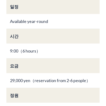
일정
Available year-round
시간
9:00（6 hours）
요금
29,000 yen（reservation from 2-6 people）
정원