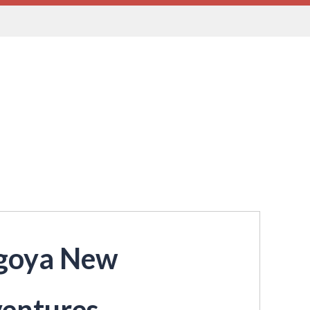
goya New
entures