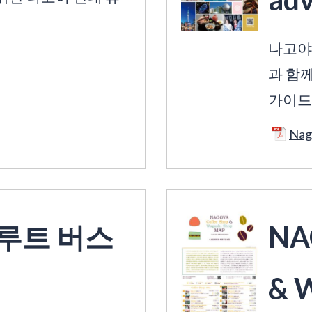
나고야의
과 함
가이드
Nag
루트 버스
NA
& 