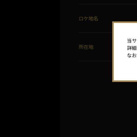
ロケ地名
当サ
所在地
詳細
なお