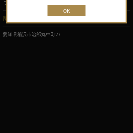
モータウンカフェ
OK
所在地
愛知県稲沢市治郎丸中町27