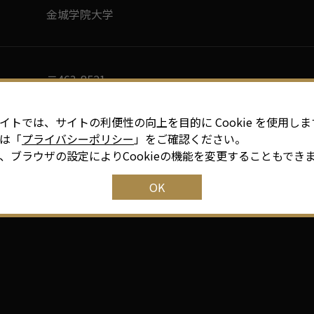
金城学院大学
〒463-8521
愛知県名古屋市守山区大森２丁目１７２３
イトでは、サイトの利便性の向上を目的に Cookie を使用しま
は「
プライバシーポリシー
」をご確認ください。
、ブラウザの設定によりCookieの機能を変更することもでき
https://www.kinjo-u.ac.jp/ja/
OK