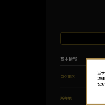
基本情報
当サ
ロケ地名
詳細
なお
所在地