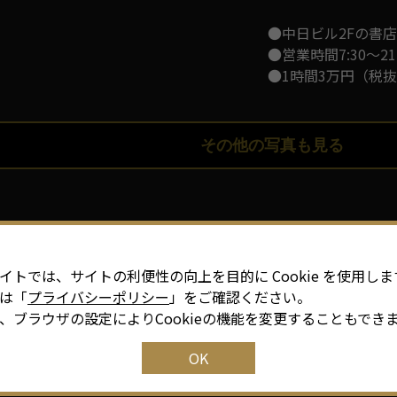
●中日ビル2Fの書
●営業時間7:30～
●1時間3万円（税抜
その他の写真も見る
イトでは、サイトの利便性の向上を目的に Cookie を使用しま
文喫 栄
は「
プライバシーポリシー
」をご確認ください。
、ブラウザの設定によりCookieの機能を変更することもでき
OK
愛知県名古屋市中区栄4-1-1中日ビル2F