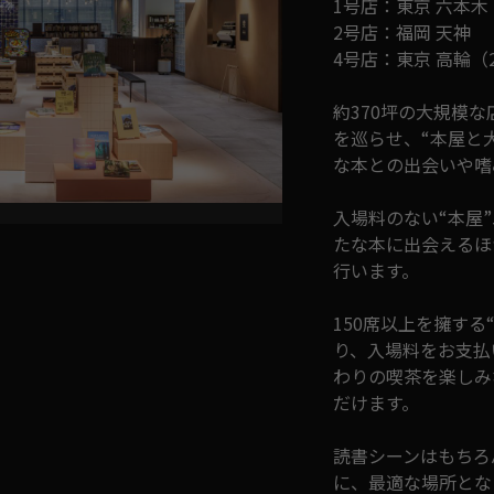
1号店：東京 六本木
2号店：福岡 天神
4号店：東京 高輪（20
約370坪の大規模
を巡らせ、“本屋と
な本との出会いや嗜
入場料のない“本屋
たな本に出会えるほ
行います。
150席以上を擁す
り、入場料をお支払
わりの喫茶を楽しみ
だけます。
読書シーンはもちろ
に、最適な場所とな