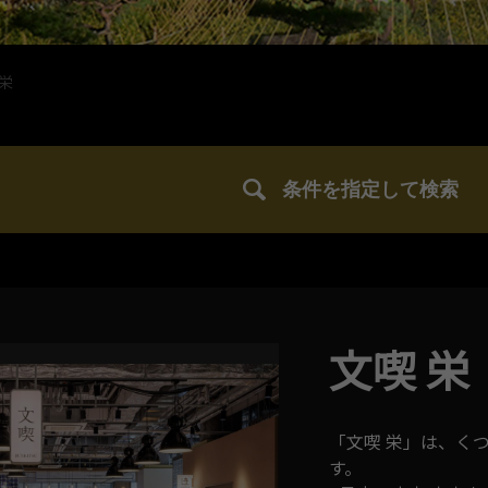
 栄
条件を指定して検索
文喫 栄
「文喫 栄」は、く
す。