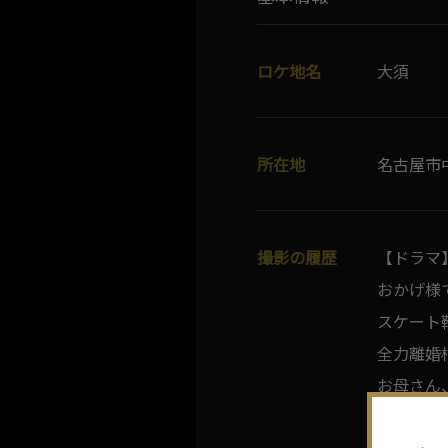
ロケ地名
大須
所在地
名古屋市
撮影の履歴
【ドラマ
おかげ様
スケート
全力離婚
お母さん
トクサツ