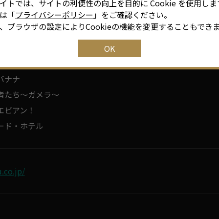
、大須商店街（東海テレビ）
イトでは、サイトの利便性の向上を目的に Cookie を使用しま
は「
プライバシーポリシー
」をご確認ください。
ァン！（名古屋テレビ）
、ブラウザの設定によりCookieの機能を変更することもでき
と斎藤工が行きたくない街No.1名古屋のドラマに出演するに
キラ～世界で最も不運な探偵～（NHK名古屋放送局）
OK
バナナ
者たち～ガメラ～
エビアン！
ード・ホテル
u.co.jp/