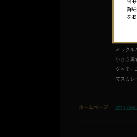
ただいま
当サ
詳細
ヴィレヴ
なお
佐藤二朗
ハムラア
【映画】
ミラクル
小さき勇
グッモー
マスカレ
ホームページ
http://os