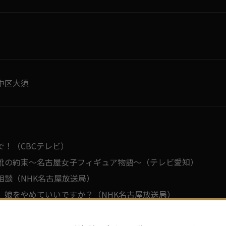
中区大須
】
で！（CBCテレビ）
靴の約束～名古屋女子フィギュア物語～（テレビ愛知）
相談（NHK名古屋放送局）
、娘をやめていいですか？（NHK名古屋放送局）
ガガガ（NHK名古屋放送局）