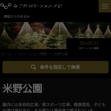
開設からのあゆみ
SEARCH
ロケーション検索
ホーム
ロケーション検索
米野公園
条件を指定して検索
米野公園
園内には多目的広場、軽スポーツ広場、健康遊具、子ども
の遊び場があり、その周りは遊歩道で囲まれている。