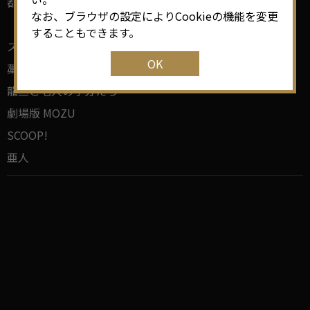
都庁爆破！（TBS）
なお、ブラウザの設定によりCookieの機能を変更
【映画】
することもできます。
ストロベリーナイト
OK
藁の楯 わらのたて
龍三と七人の子分たち
劇場版 MOZU
SCOOP!
亜人