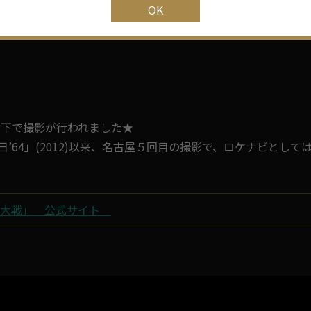
OK
美波 ほか
廊下で撮影が行われました★
夕日’64」(2012)以来、名古屋５回目の撮影で、ロケナビと
★
の大戦」 公式サイト