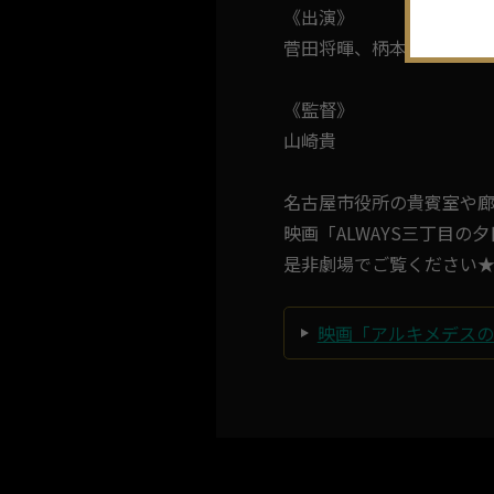
《出演》
菅田将暉、柄本佑、浜辺
《監督》
山崎貴
名古屋市役所の貴賓室や
映画「ALWAYS三丁目の
是非劇場でご覧ください
映画「アルキメデス