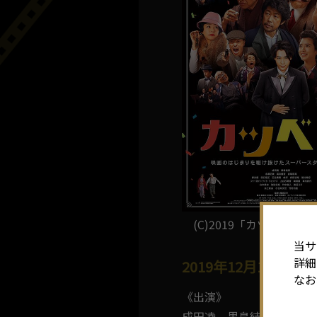
(C)2019「カツベン！
当サ
詳細
2019年12月13日(金
なお
《出演》
成田凌、黒島結菜、永瀬