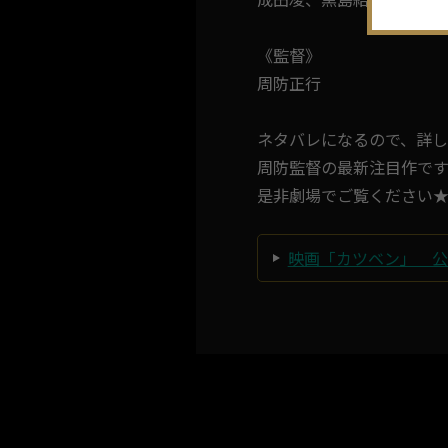
《監督》
周防正行
ネタバレになるので、詳
周防監督の最新注目作です
是非劇場でご覧ください
映画「カツベン」 