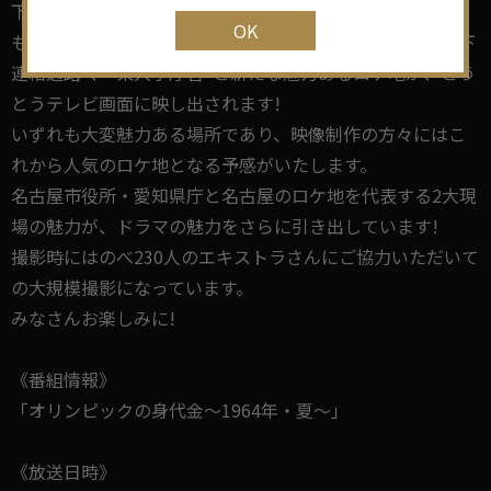
下"、"地下駐車場"とロケ地になっていますが、今まで1度
OK
も撮影に使用されていない、「愛知県庁」の"講堂"、"地下
連絡通路"、"東大手庁舎"と新たな魅力あるロケ地が、とう
とうテレビ画面に映し出されます!
いずれも大変魅力ある場所であり、映像制作の方々にはこ
れから人気のロケ地となる予感がいたします。
名古屋市役所・愛知県庁と名古屋のロケ地を代表する2大現
場の魅力が、ドラマの魅力をさらに引き出しています!
撮影時にはのべ230人のエキストラさんにご協力いただいて
の大規模撮影になっています。
みなさんお楽しみに!
《番組情報》
「オリンピックの身代金～1964年・夏～」
《放送日時》