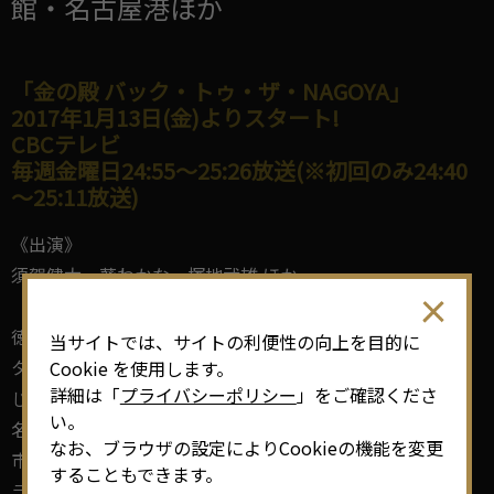
館・名古屋港ほか
「金の殿 バック・トゥ・ザ・NAGOYA」
2017年1月13日(金)よりスタート!
CBCテレビ
毎週金曜日24:55～25:26放送(※初回のみ24:40
～25:11放送)
《出演》
須賀健太、葵わかな、塚地武雄 ほか
徳川宗春が主役!
当サイトでは、サイトの利便性の向上を目的に
タイムスリップしてきた宗春には今の「名古屋」をどう感
Cookie を使用します。
詳細は「
プライバシーポリシー
」をご確認くださ
じるのでしょうか!
い。
名古屋の魅力が再発見できるかも!
なお、ブラウザの設定によりCookieの機能を変更
市内各所で撮影されたこの作品。多数のロケナビエキスト
することもできます。
ラさんが参加していますので、是非ご覧ください☆