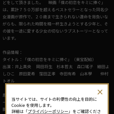
どをして頂きました。 映画「僕の初恋をキミに捧ぐ」
は、累計７５０万部を超えるベストセラーとなった同名少
女漫画が原作で、２０歳まで生きられない運命を背負いな
がらも、限られた時間を精一杯生きようとする少年と、そ
の彼を一途に愛する少女の切ないラブストーリーとなって
います。
作品情報：
タイトル：「僕の初恋をキミに捧ぐ」（東宝配給）
出演：井上真央 岡田将生 杉本哲太 森口瑤子 細田よ
しひこ 原田夏希 窪田正孝 寺田有希 山本學 仲村
トオル
原作：青木琴美「僕の初恋をキミに捧ぐ」（小学館フラワ
当サイトでは、サイトの利便性の向上を目的に
ーコミックス刊）
Cookie を使用します。
脚本：坂東賢治
詳細は「
プライバシーポリシー
」をご確認くださ