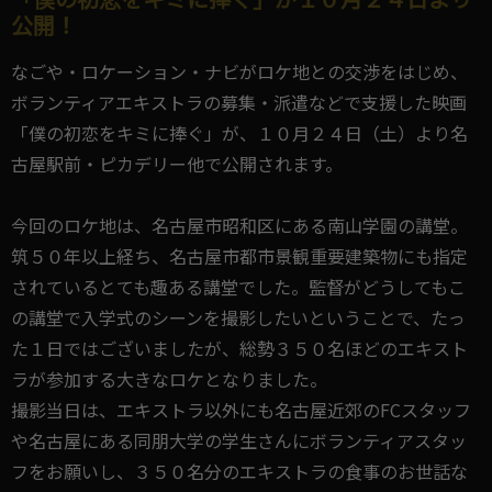
公開！
なごや・ロケーション・ナビがロケ地との交渉をはじめ、
ボランティアエキストラの募集・派遣などで支援した映画
「僕の初恋をキミに捧ぐ」が、１０月２４日（土）より名
古屋駅前・ピカデリー他で公開されます。
今回のロケ地は、名古屋市昭和区にある南山学園の講堂。
筑５０年以上経ち、名古屋市都市景観重要建築物にも指定
されているとても趣ある講堂でした。監督がどうしてもこ
の講堂で入学式のシーンを撮影したいということで、たっ
た１日ではございましたが、総勢３５０名ほどのエキスト
ラが参加する大きなロケとなりました。
撮影当日は、エキストラ以外にも名古屋近郊のFCスタッフ
や名古屋にある同朋大学の学生さんにボランティアスタッ
フをお願いし、３５０名分のエキストラの食事のお世話な