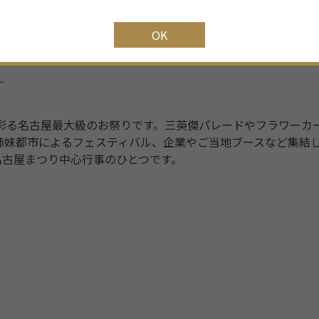
OK
）
を彩る名古屋最大級のお祭りです。三英傑パレードやフラワーカ
姉妹都市によるフェスティバル、企業やご当地ブースなど集結
名古屋まつり中心行事のひとつです。