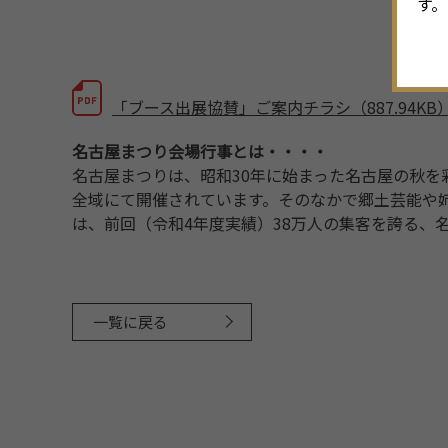
す。
「ブース出展協賛」ご案内チラシ（887.94KB
名古屋まつり会場行事とは・・・・
名古屋まつりは、昭和30年に始まった名古屋の秋
全域にて開催されています。そのなかで郷土芸能や
は、前回（令和4年度実績）38万人の集客を誇る、
一覧に戻る