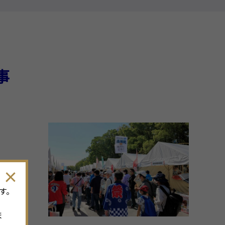
事
す。
ま