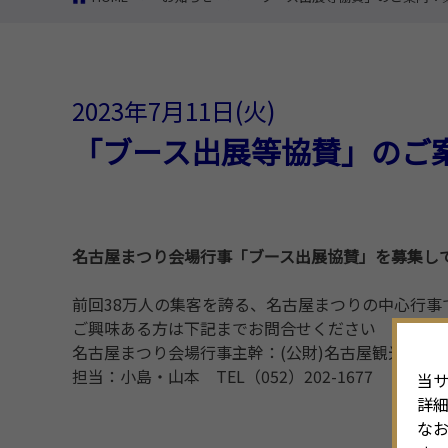
2023年7月11日(火)
「ブース出展等協賛」のご
名古屋まつり会場行事「ブース出展協賛」を募集し
前回38万人の集客を誇る、名古屋まつりの中心行事
ご興味ある方は下記までお問合せください
名古屋まつり会場行事主幹：(公財)名古屋観光コン
担当：小島・山本 TEL（052）202-1677
当サ
詳
なお