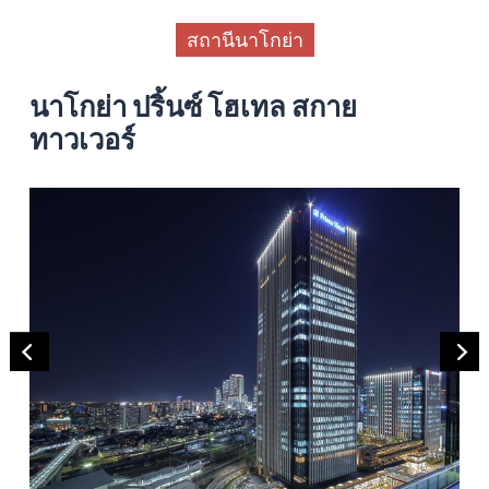
สถานีนาโกย่า
นาโกย่า ปริ้นซ์ โฮเทล สกาย
ทาวเวอร์