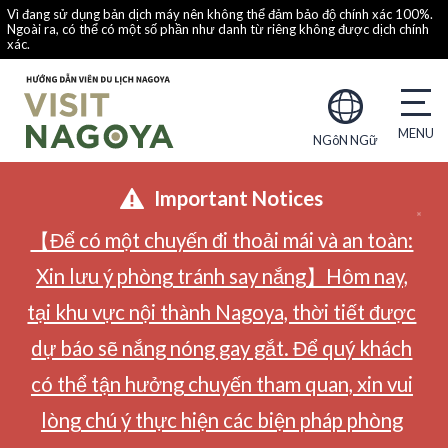
Vì đang sử dụng bản dịch máy nên không thể đảm bảo độ chính xác 100%.
Ngoài ra, có thể có một số phần như danh từ riêng không được dịch chính
xác.
NGôN NGữ
Important Notices
【Để có một chuyến đi thoải mái và an toàn:
Xin lưu ý phòng tránh say nắng】Hôm nay,
tại khu vực nội thành Nagoya, thời tiết được
dự báo sẽ nắng nóng gay gắt. Để quý khách
có thể tận hưởng chuyến tham quan, xin vui
lòng chú ý thực hiện các biện pháp phòng