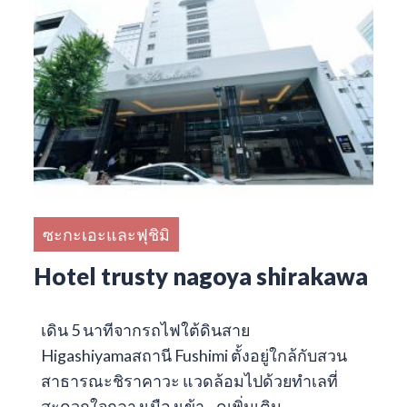
ซะกะเอะและฟุชิมิ
Hotel trusty nagoya shirakawa
เดิน 5 นาทีจากรถไฟใต้ดินสาย
Higashiyamaสถานี Fushimi ตั้งอยู่ใกล้กับสวน
สาธารณะชิราคาวะ แวดล้อมไปด้วยทำเลที่
สะดวกใจกลางเมืองเข้า…
ดูเพิ่มเติม