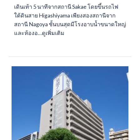
เดินเท้า 5 นาทีจากสถานี Sakae โดยขึ้นรถไฟ
ใต้ดินสาย Higashiyama เพียงสองสถานีจาก
สถานี Nagoya ชั้นบนสุดมีโรงอาบน้ำขนาดใหญ่
และห้องอ…
ดูเพิ่มเติม