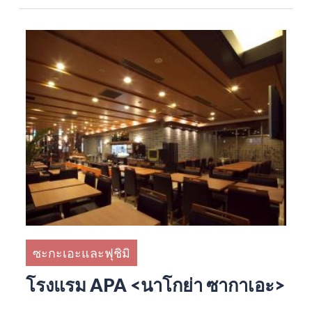
ซะกะเอะและฟุชิมิ
โรงแรม APA <นาโกย่า ซากาเอะ>