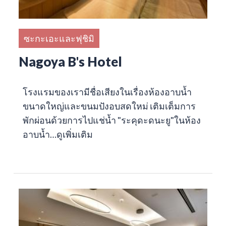
ซะกะเอะและฟุชิมิ
Nagoya B's Hotel
โรงแรมของเรามีชื่อเสียงในเรื่องห้องอาบน้ำ
ขนาดใหญ่และขนมปังอบสดใหม่ เติมเต็มการ
พักผ่อนด้วยการไปแช่น้ำ "ระคุดะดนะยู"ในห้อง
อาบน้ำ…
ดูเพิ่มเติม