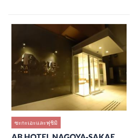
ซะกะเอะและฟุชิมิ
AB HOTEL NAGOYA-SAKAE