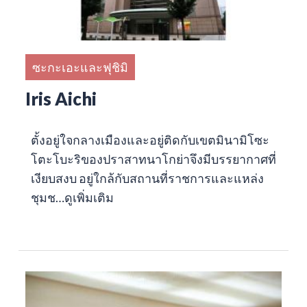
ซะกะเอะและฟุชิมิ
Iris Aichi
ตั้งอยู่ใจกลางเมืองและอยู่ติดกับเขตมินามิโซะ
โตะโบะริของปราสาทนาโกย่าจึงมีบรรยากาศที่
เงียบสงบ อยู่ใกล้กับสถานที่ราชการและแหล่ง
ชุมช…
ดูเพิ่มเติม