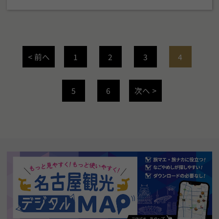
< 前へ
1
2
3
4
5
6
次へ >