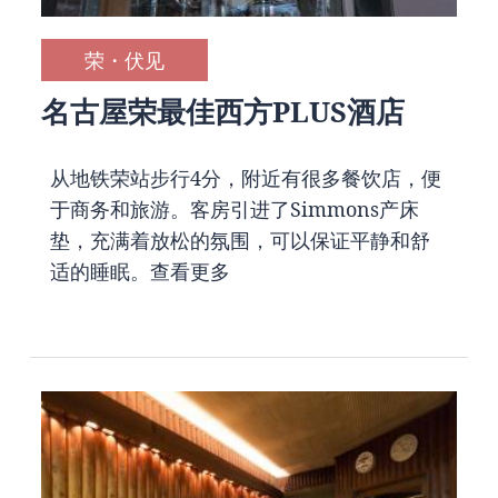
荣・伏见
名古屋荣最佳西方PLUS酒店
从地铁荣站步行4分，附近有很多餐饮店，便
于商务和旅游。客房引进了Simmons产床
垫，充满着放松的氛围，可以保证平静和舒
适的睡眠。
查看更多