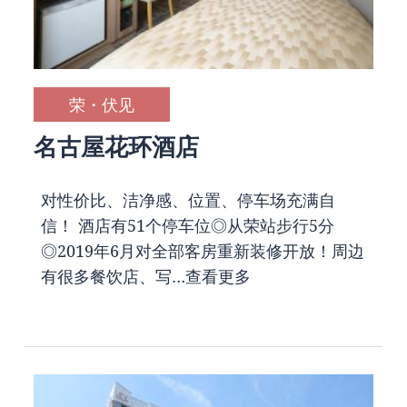
荣・伏见
名古屋花环酒店
对性价比、洁净感、位置、停车场充满自
信！ 酒店有51个停车位◎从荣站步行5分
◎2019年6月对全部客房重新装修开放！周边
有很多餐饮店、写…
查看更多