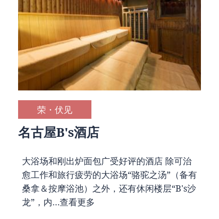
荣・伏见
名古屋B's酒店
大浴场和刚出炉面包广受好评的酒店 除可治
愈工作和旅行疲劳的大浴场“骆驼之汤”（备有
桑拿＆按摩浴池）之外，还有休闲楼层“B's沙
龙”，内…
查看更多