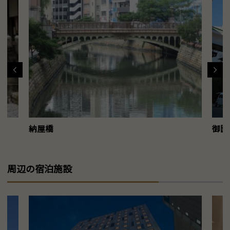
納屋橋
御園
周辺の宿泊施設