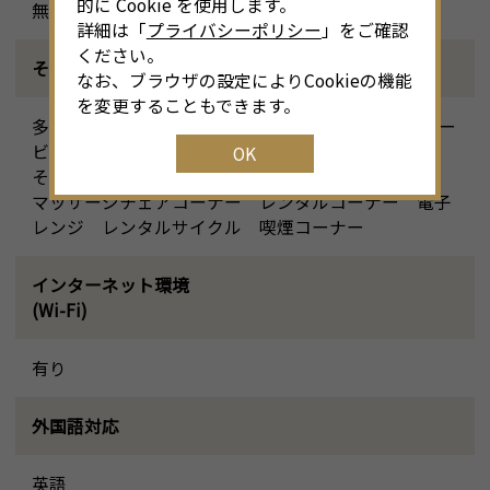
的に Cookie を使用します。
無し
詳細は「
プライバシーポリシー
」をご確認
ください。
その他設備
なお、ブラウザの設定によりCookieの機能
を変更することもできます。
多目的トイレ, 大浴場, ジム, サウナ, クリーニングサー
ビス, コインランドリー, 自動販売機, コピー機, FAX,
OK
その他
マッサージチェアコーナー レンタルコーナー 電子
レンジ レンタルサイクル 喫煙コーナー
インターネット環境
(Wi-Fi)
有り
外国語対応
英語