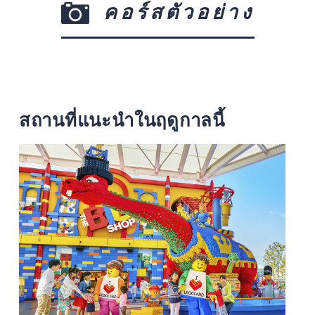
คอร์สตัวอย่าง
สถานที่แนะนำในฤดูกาลนี้