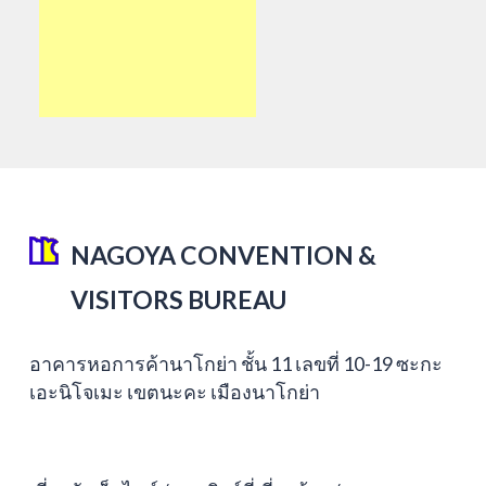
NAGOYA CONVENTION &
VISITORS BUREAU
อาคารหอการค้านาโกย่า ชั้น 11 เลขที่ 10-19 ซะกะ
เอะนิโจเมะ เขตนะคะ เมืองนาโกย่า