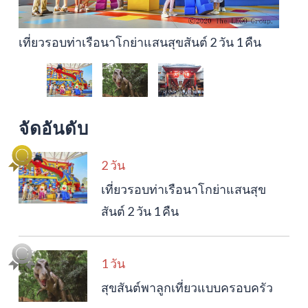
เที่ยวรอบท่าเรือนาโกย่าแสนสุขสันต์ 2 วัน 1 คืน
สุขสันต์พาลูกเที่ยวแบบครอบครัว
เที่ยวกลางเมืองนาโกย่าใน 1 วัน แบบที่ 2
จัดอันดับ
2 วัน
เที่ยวรอบท่าเรือนาโกย่าแสนสุข
สันต์ 2 วัน 1 คืน
1 วัน
สุขสันต์พาลูกเที่ยวแบบครอบครัว