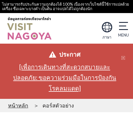
ไม่สามารถรับประกันความถูกต้องได้ 100% เนื่องจากเว็บไซต์นี้ใช้การแปลด้วย
เครื่อง ชื่อเฉพาะบางคำ เป็นต้น อาจแปลได้ไม่ถูกต้องนัก
ภาษา
ประกาศ
[เพื่อการเดินทางที่สะดวกสบายและ
ปลอดภัย: ขอความร่วมมือในการป้องกัน
โรคลมแดด]
หน้าหลัก
คอร์สตัวอย่าง