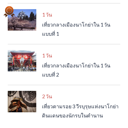
1 วัน
เที่ยวกลางเมืองนาโกย่าใน 1 วัน
แบบที่ 1
1 วัน
เที่ยวกลางเมืองนาโกย่าใน 1 วัน
แบบที่ 2
2 วัน
เที่ยวตามรอย 3 วีรบุรุษแห่งนาโกย่า
ดินแดนของนักรบในตำนาน