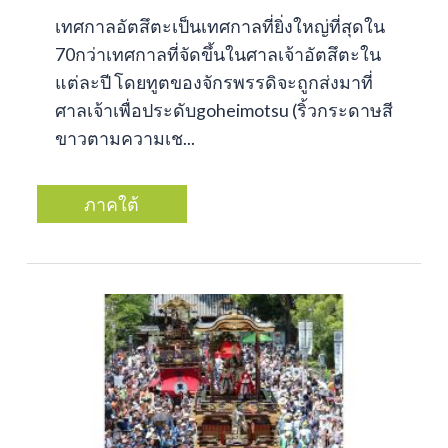
เทศกาลอัตสึตะเป็นเทศกาลที่ยิ่งใหญ่ที่สุดใน
70กว่าเทศกาลที่จัดขึ้นในศาลเจ้าอัตสึตะใน
แต่ละปี โดยทูตของจักรพรรดิจะถูกส่งมาที่
ศาลเจ้าเพื่อประดับgoheimotsu (ริ้วกระดาษสี
ขาวตามความเช...
ภาคใต้