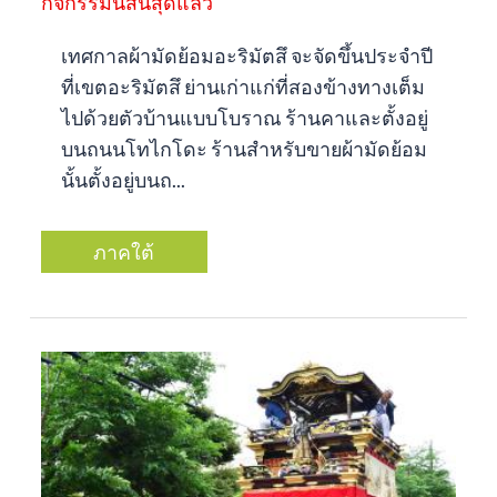
กิจกรรมนี้สิ้นสุดแล้ว
เทศกาลผ้ามัดย้อมอะริมัตสึ จะจัดขึ้นประจำปี
ที่เขตอะริมัตสึ ย่านเก่าแก่ที่สองข้างทางเต็ม
ไปด้วยตัวบ้านแบบโบราณ ร้านคาและตั้งอยู่
บนถนนโทไกโดะ ร้านสำหรับขายผ้ามัดย้อม
นั้นตั้งอยู่บนถ...
ภาคใต้