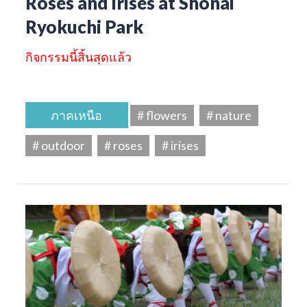
Roses and irises at Shonai
Ryokuchi Park
กิจกรรมนี้สิ้นสุดแล้ว
ภาคเหนือ
# flowers
# nature
# outdoor
# roses
# irises