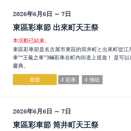
2026年6月6日 ～ 7日
東區彩車節 出來町天王祭
本活動已結束。
東區彩車節是名古屋市東區的筒井町と出來町從江戶
車”“王羲之車”3輛彩車在町內街道上巡遊！ 是
慶典。
東部
# 彩車
# 傳統
2026年6月6日 ～ 7日
東區彩車節 筒井町天王祭