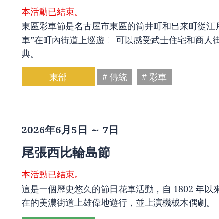
本活動已結束。
東區彩車節是名古屋市東區的筒井町和出来町從江戶
車”在町內街道上巡遊！ 可以感受武士住宅和商人
典。
東部
# 傳統
# 彩車
2026年6月5日 ～ 7日
尾張西比輪島節
本活動已結束。
這是一個歷史悠久的節日花車活動，自 1802 年以
在的美濃街道上雄偉地遊行，並上演機械木偶劇。