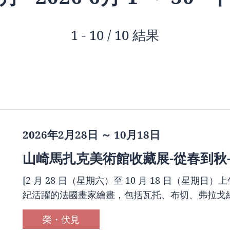
1 - 10 / 10 結果
2026年2月28日 ～ 10月18日
山崎馬扎克美術館收藏展-從春到秋
[2 月 28 日（星期六）至 10 月 18 日（星期日）上午 
紀活躍的法國畫家繪畫，包括瓦托、布切、弗拉戈納
榮・伏見