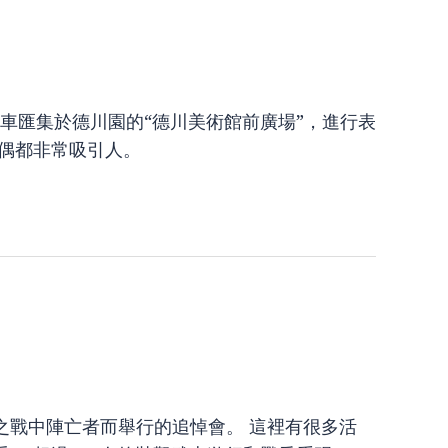
彩車匯集於德川園的“德川美術館前廣場”，進行表
人偶都非常吸引人。
之戰中陣亡者而舉行的追悼會。 這裡有很多活