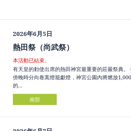
2026年6月5日
熱田祭（尚武祭）
本活動已結束。
有天皇的勅使出席的熱田神宮最重要的莊嚴祭典。
傍晚時分向卷蒿燈籠獻燈，神宮公園內將燃放1,0
的...
南部