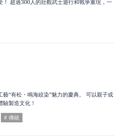
！ 超過300人的壯觀武士遊行和戰爭重現，一
藝“有松・鳴海絞染”魅力的慶典。 可以親子或
體驗製造文化！
# 傳統