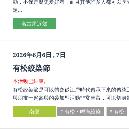
動，不僅是歷史愛好者，而且其他許多人都可以享受
定...
名古屋近郊
2026年6月6日 , 7日
有松絞染節
本活動已結束。
有松絞染節是可以體會從江戶時代傳承下來的傳統工
與朋友一起參與的參加型活動非常豐富，可以切身
南部
# 有松・鳴海絞染
# 有松