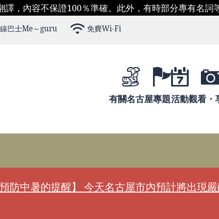
翻譯，內容不保證100％準確。此外，有時部分專有名詞
線巴士Me～guru
免費Wi-Fi
有關名古屋
專題
活動
觀看・
預防中暑的提醒】 今天名古屋市內預計將出現