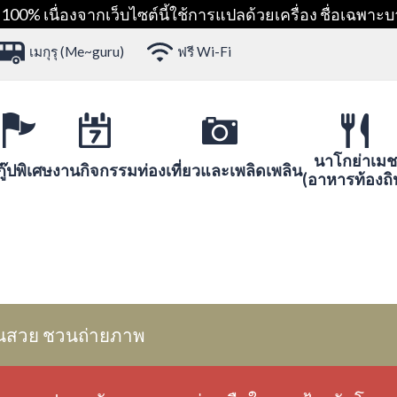
00% เนื่องจากเว็บไซต์นี้ใช้การแปลด้วยเครื่อง ชื่อเฉพาะบ
เมกุรุ (Me~guru)
ฟรี Wi-Fi
นาโกย่าเมช
ู๊ปพิเศษ
งานกิจกรรม
ท่องเที่ยวและเพลิดเพลิน
(อาหารท้องถิ
นสวย ชวนถ่ายภาพ