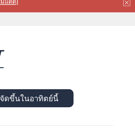
ลมแดด]
T
ัดขึ้นในอาทิตย์นี้