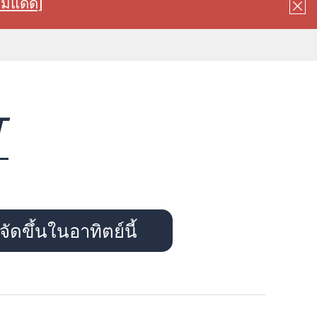
ลมแดด]
T
ัดขึ้นในอาทิตย์นี้