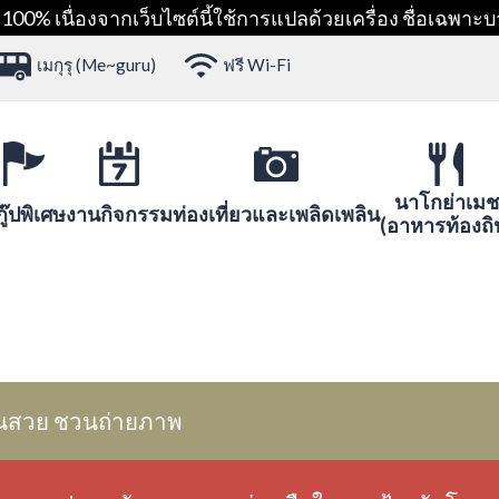
00% เนื่องจากเว็บไซต์นี้ใช้การแปลด้วยเครื่อง ชื่อเฉพาะบ
เมกุรุ (Me~guru)
ฟรี Wi-Fi
นาโกย่าเมช
ู๊ปพิเศษ
งานกิจกรรม
ท่องเที่ยวและเพลิดเพลิน
(อาหารท้องถิ
นสวย ชวนถ่ายภาพ