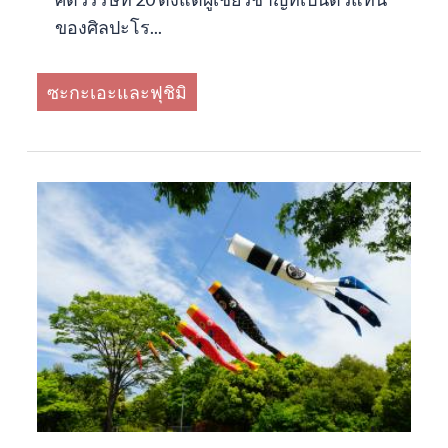
ของศิลปะโร...
ซะกะเอะและฟุชิมิ