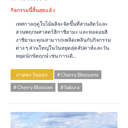
กิจกรรมนี้สิ้นสุดแล้ว
เทศกาลฤดูใบไม้ผลิจะจัดขึ้นที่สวนสัตว์และ
สวนพฤกษศาสตร์ฮิกาชิยามะ และหอคอยฮิ
งาชิยามะคุณสามารถเพลิดเพลินกับกิจกรรม
ต่าง ๆ ส่วนใหญ่ในวันหยุดสุดสัปดาห์และวัน
หยุดนักขัตฤกษ์ เช่น การเดิ...
ภาคตะวันออก
# Cherry Blossoms
# Cherry Blossom
# Sakura