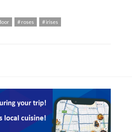
door
# roses
# irises