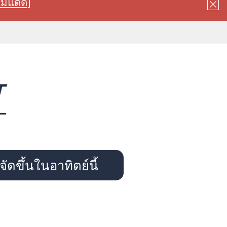
ลมแดด]
T
ัดขึ้นในอาทิตย์นี้