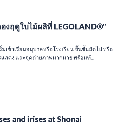
องฤดูใบไม้ผลิที่ LEGOLAND®"
่มเข้าเรียนอนุบาลหรือโรงเรียน ขึ้นชั้นถัดไป หรือ
สดง และจุดถ่ายภาพมากมาย พร้อมทั...
es and irises at Shonai