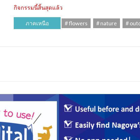
กิจกรรมนี้สิ้นสุดแล้ว
ภาคเหนือ
# flowers
# nature
# out