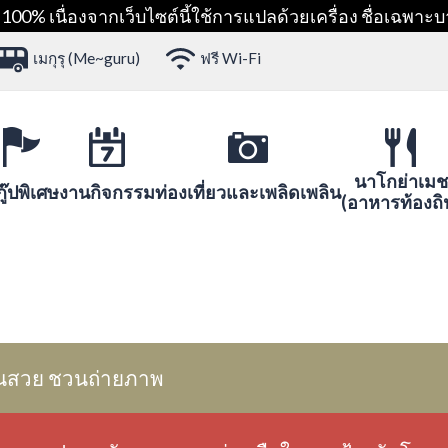
00% เนื่องจากเว็บไซต์นี้ใช้การแปลด้วยเครื่อง ชื่อเฉพาะบ
เมกุรุ (Me~guru)
ฟรี Wi-Fi
นาโกย่าเมช
ู๊ปพิเศษ
งานกิจกรรม
ท่องเที่ยวและเพลิดเพลิน
(อาหารท้องถิ
นสวย ชวนถ่ายภาพ