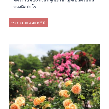
ของศิลปะโร...
ซะกะเอะและฟุชิมิ