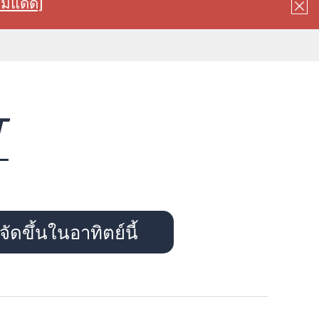
ลมแดด]
T
ัดขึ้นในอาทิตย์นี้