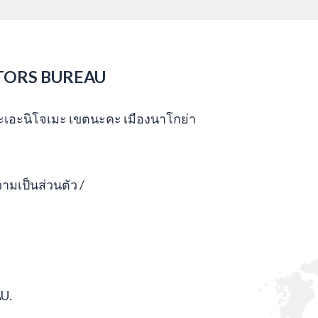
TORS BUREAU
กะเอะนิโจเมะ เขตนะคะ เมืองนาโกย่า
มเป็นส่วนตัว
U.