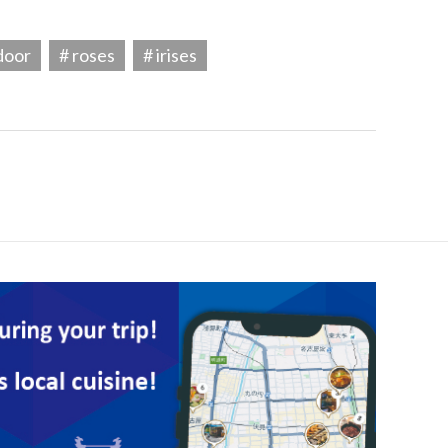
door
# roses
# irises