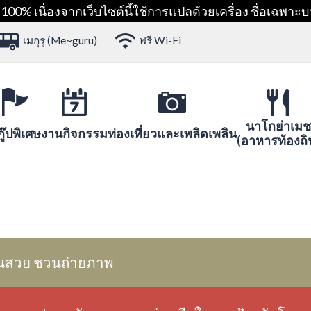
00% เนื่องจากเว็บไซต์นี้ใช้การแปลด้วยเครื่อง ชื่อเฉพาะบ
เมกุรุ (Me~guru)
ฟรี Wi-Fi
นาโกย่าเมช
ู๊ปพิเศษ
งานกิจกรรม
ท่องเที่ยวและเพลิดเพลิน
(อาหารท้องถิ
นสวย ชวนถ่ายภาพ