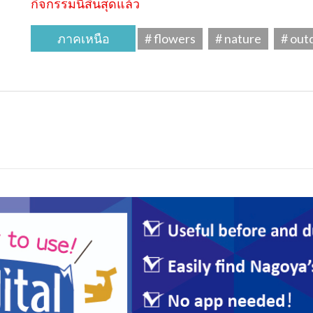
กิจกรรมนี้สิ้นสุดแล้ว
ภาคเหนือ
# flowers
# nature
# out