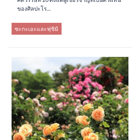
ของศิลปะโร...
ซะกะเอะและฟุชิมิ